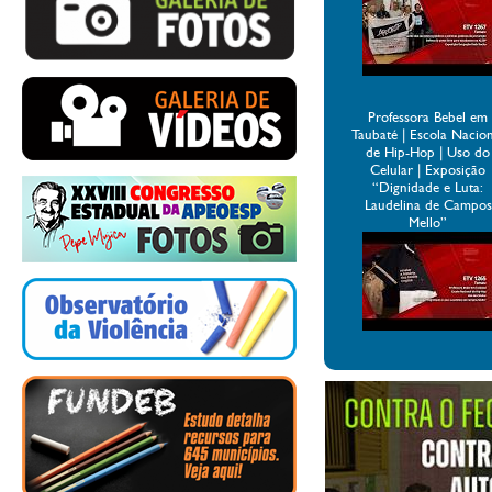
Professora Bebel em
Taubaté | Escola Nacio
de Hip-Hop | Uso do
Celular | Exposição
“Dignidade e Luta:
Laudelina de Campos
Mello”