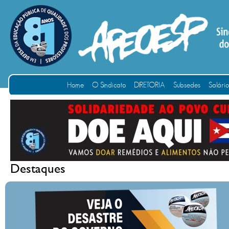
Home
O Sindicato
DIRETORIA
Subsedes
Salári
Destaques