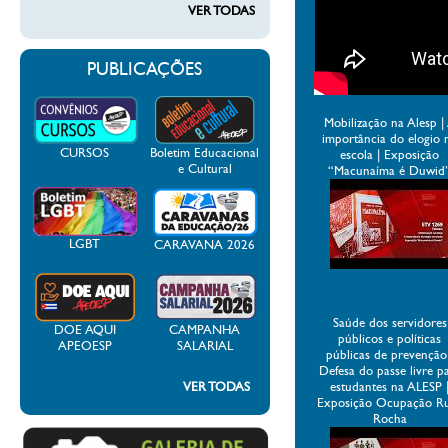
VER TODAS
PUBLICAÇÕES
Mobilização na Alesp |
importância do elogio 
CURSOS
Boletim Educacional
escola | Exposição
e Cultural
“Macunaíma é Duwid
LGBT
CARAVANA 2026
Saúde dos servidores
DOE AQUI
CAMPANHA
públicos e políticas
APEOESP
SALARIAL
públicas de prevenção
Defesa do passe livre p
VER TODAS
estudantes na ALESP 
Exposição Ocupação R
Rocha