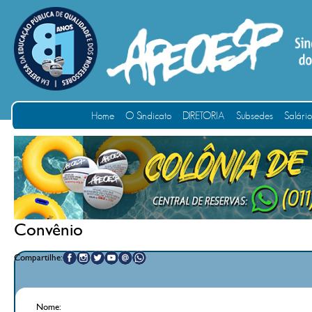
Home
O Sindicato
DIRETORIA
Subsedes
Salári
Convênio
Compartilhe:
Nome: