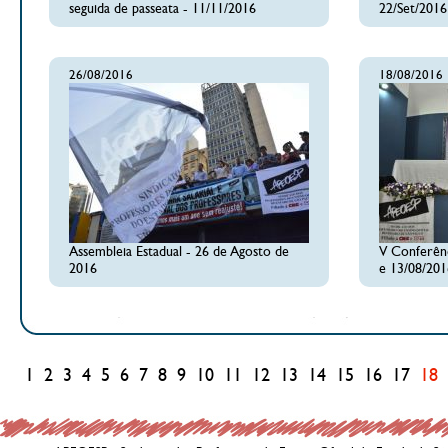
seguida de passeata - 11/11/2016
22/Set/2016
26/08/2016
18/08/2016
Assembleia Estadual - 26 de Agosto de
V Conferênc
2016
e 13/08/201
1
2
3
4
5
6
7
8
9
10
11
12
13
14
15
16
17
18