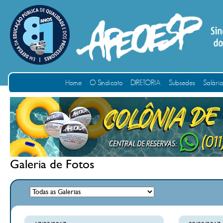
Home
O Sindicato
DIRETORIA
Subsedes
Salári
Galeria de Fotos