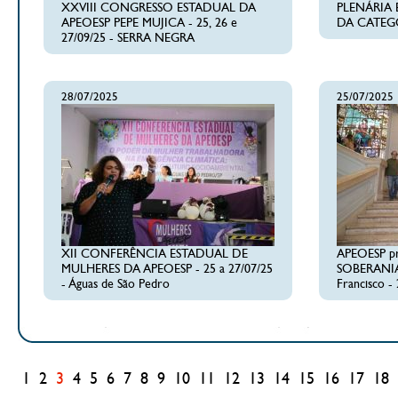
XXVIII CONGRESSO ESTADUAL DA
PLENÁRIA 
APEOESP PEPE MUJICA - 25, 26 e
DA CATEGO
27/09/25 - SERRA NEGRA
28/07/2025
25/07/2025
XII CONFERÊNCIA ESTADUAL DE
APEOESP pr
MULHERES DA APEOESP - 25 a 27/07/25
SOBERANIA
- Águas de São Pedro
Francisco -
1
2
3
4
5
6
7
8
9
10
11
12
13
14
15
16
17
18