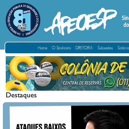
Home
O Sindicato
DIRETORIA
Subsedes
Salári
Destaques