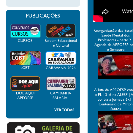
PUBLICAÇÕES
Reorganização das Escol
Saúde Mental dos
Professores - parte 2 
CURSOS
Boletim Educacional
Agenda da APEOESP p
e Cultural
o Semestre
LGBT
CARAVANA 2026
A luta da APEOESP con
DOE AQUI
CAMPANHA
o PL 1316 na ALESP | 
APEOESP
SALARIAL
contra a Jornada 6x1 
Centenário de Milton
Santos
VER TODAS