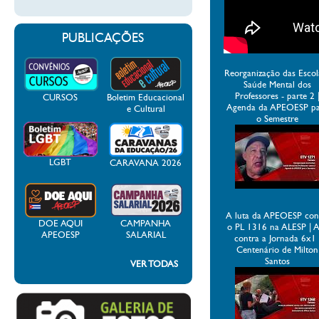
PUBLICAÇÕES
Reorganização das Escol
Saúde Mental dos
Professores - parte 2 
CURSOS
Boletim Educacional
Agenda da APEOESP p
e Cultural
o Semestre
LGBT
CARAVANA 2026
A luta da APEOESP con
DOE AQUI
CAMPANHA
o PL 1316 na ALESP | 
APEOESP
SALARIAL
contra a Jornada 6x1 
Centenário de Milton
Santos
VER TODAS