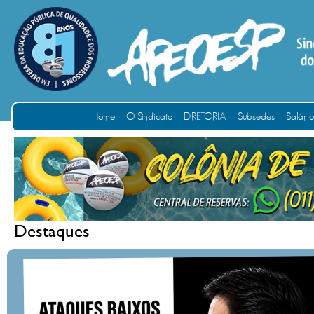
Home
O Sindicato
DIRETORIA
Subsedes
Salári
Destaques