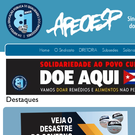
Home
O Sindicato
DIRETORIA
Subsedes
Salári
Destaques