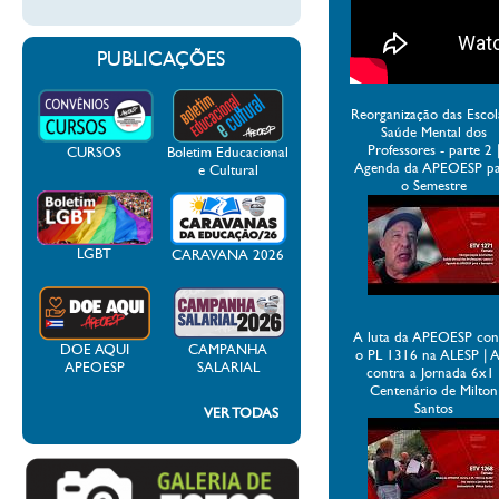
PUBLICAÇÕES
Reorganização das Escol
Saúde Mental dos
Professores - parte 2 
CURSOS
Boletim Educacional
Agenda da APEOESP p
e Cultural
o Semestre
LGBT
CARAVANA 2026
A luta da APEOESP con
DOE AQUI
CAMPANHA
o PL 1316 na ALESP | 
APEOESP
SALARIAL
contra a Jornada 6x1 
Centenário de Milton
Santos
VER TODAS