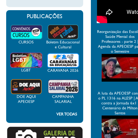
PUBLICAÇÕES
Reorganização das Escol
Saúde Mental dos
Professores - parte 2 
CURSOS
Boletim Educacional
Agenda da APEOESP p
e Cultural
o Semestre
LGBT
CARAVANA 2026
A luta da APEOESP con
DOE AQUI
CAMPANHA
o PL 1316 na ALESP | 
APEOESP
SALARIAL
contra a Jornada 6x1 
Centenário de Milton
Santos
VER TODAS