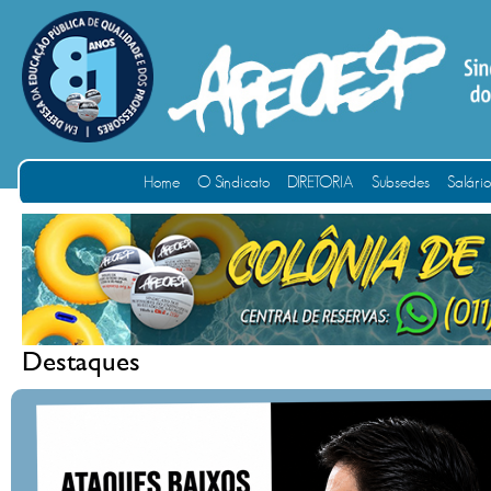
Home
O Sindicato
DIRETORIA
Subsedes
Salári
Destaques