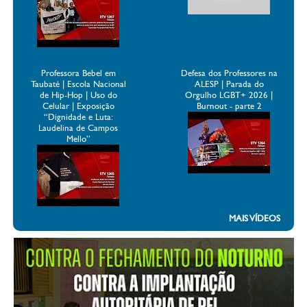
Professora Bebel em
Defesa dos Professores na
Taubaté | Escola Nacional
ALESP | Parada do
de Hip-Hop | Uso do
Orgulho LGBT+ 2026 |
Celular | Exposição
Burnout - parte 2
“Dignidade e Luta:
Laudelina de Campos
Mello”
MAIS VÍDEOS