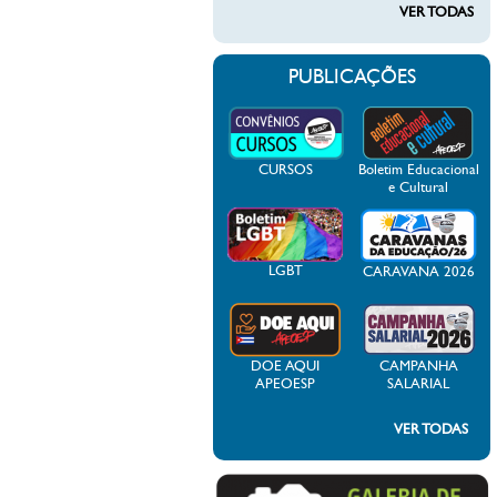
VER TODAS
PUBLICAÇÕES
CURSOS
Boletim Educacional
e Cultural
LGBT
CARAVANA 2026
DOE AQUI
CAMPANHA
APEOESP
SALARIAL
VER TODAS