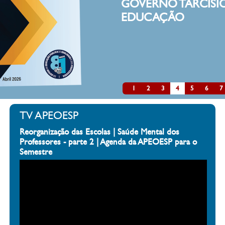
GOVERNO TARCÍSIO
EDUCAÇÃO
1
2
3
4
5
6
7
TV APEOESP
Reorganização das Escolas | Saúde Mental dos
Professores - parte 2 | Agenda da APEOESP para o
Semestre