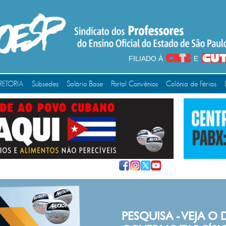
FILIADO À
E
RETORIA
Subsedes
Salário Base
Portal Convênios
Colônia de Férias
PESQUISA - VEJA O