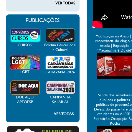
VER TODAS
PUBLICAÇÕES
Mobilização na Alesp |
importância do elogio 
CURSOS
Boletim Educacional
escola | Exposição
e Cultural
“Macunaíma é Duwid
LGBT
CARAVANA 2026
Saúde dos servidores
DOE AQUI
CAMPANHA
públicos e políticas
APEOESP
SALARIAL
públicas de prevenção
Defesa do passe livre p
VER TODAS
estudantes na ALESP 
Exposição Ocupação R
Rocha