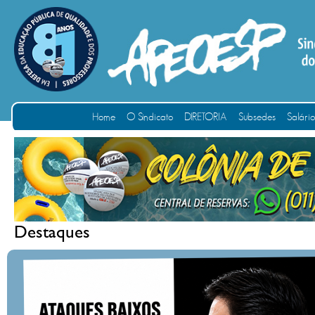
Home
O Sindicato
DIRETORIA
Subsedes
Salári
Destaques