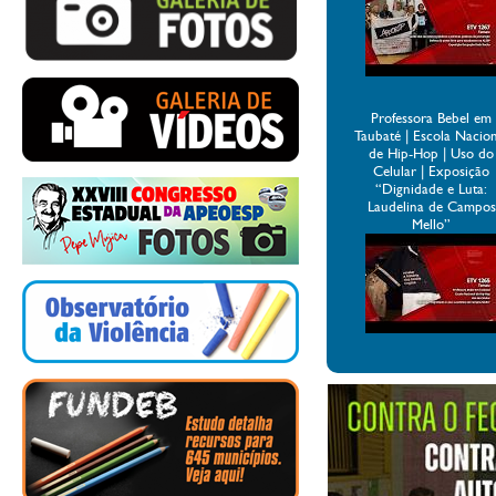
Professora Bebel em
Taubaté | Escola Nacio
de Hip-Hop | Uso do
Celular | Exposição
“Dignidade e Luta:
Laudelina de Campos
Mello”