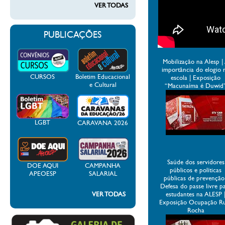
VER TODAS
PUBLICAÇÕES
Mobilização na Alesp |
importância do elogio 
CURSOS
Boletim Educacional
escola | Exposição
e Cultural
“Macunaíma é Duwid
LGBT
CARAVANA 2026
Saúde dos servidores
DOE AQUI
CAMPANHA
públicos e políticas
APEOESP
SALARIAL
públicas de prevenção
Defesa do passe livre p
VER TODAS
estudantes na ALESP 
Exposição Ocupação R
Rocha