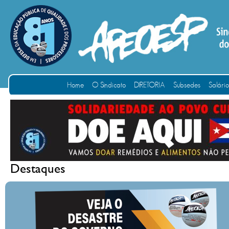
Home
O Sindicato
DIRETORIA
Subsedes
Salári
Destaques