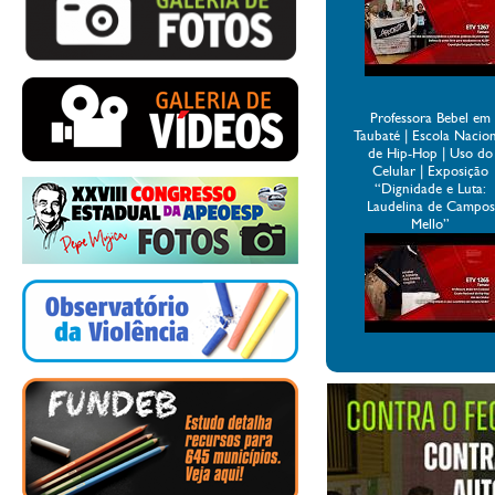
Professora Bebel em
Taubaté | Escola Nacio
de Hip-Hop | Uso do
Celular | Exposição
“Dignidade e Luta:
Laudelina de Campos
Mello”