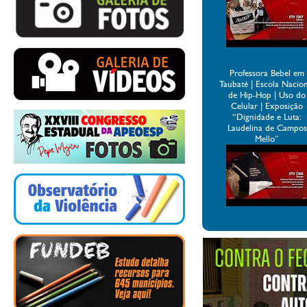
Professora Bebel em
Taubaté | Escola Nacio
de Hip-Hop | Uso do
Celular | Exposição
“Dignidade e Luta:
Laudelina de Campos
Mello”