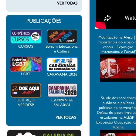
VER TODAS
PUBLICAÇÕES
Mobilização na Alesp |
importância do elogio 
CURSOS
Boletim Educacional
escola | Exposição
e Cultural
“Macunaíma é Duwid
LGBT
CARAVANA 2026
Saúde dos servidores
DOE AQUI
CAMPANHA
públicos e políticas
APEOESP
SALARIAL
públicas de prevenção
Defesa do passe livre p
VER TODAS
estudantes na ALESP 
Exposição Ocupação R
Rocha