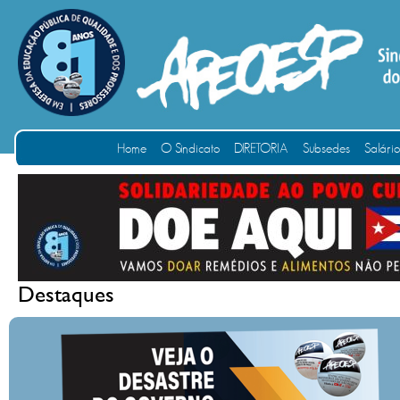
Home
O Sindicato
DIRETORIA
Subsedes
Salári
Destaques