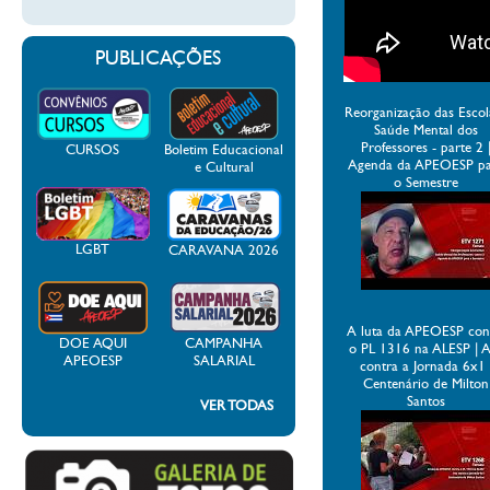
PUBLICAÇÕES
Reorganização das Escol
Saúde Mental dos
Professores - parte 2 
CURSOS
Boletim Educacional
Agenda da APEOESP p
e Cultural
o Semestre
LGBT
CARAVANA 2026
A luta da APEOESP con
DOE AQUI
CAMPANHA
o PL 1316 na ALESP | 
APEOESP
SALARIAL
contra a Jornada 6x1 
Centenário de Milton
Santos
VER TODAS