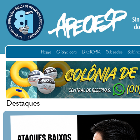
Home
O Sindicato
DIRETORIA
Subsedes
Salári
Destaques