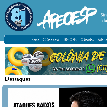
Home
O Sindicato
DIRETORIA
Subsedes
Salári
Destaques