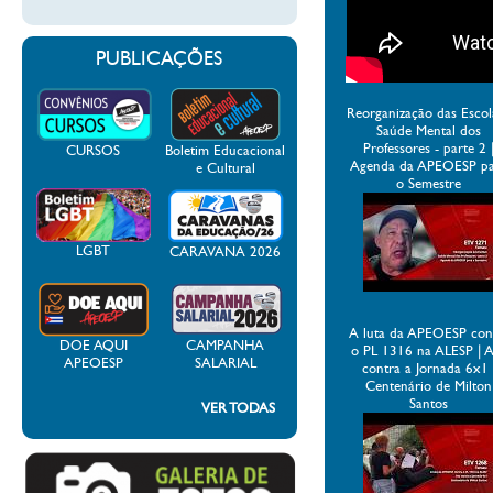
PUBLICAÇÕES
Reorganização das Escol
Saúde Mental dos
Professores - parte 2 
CURSOS
Boletim Educacional
Agenda da APEOESP p
e Cultural
o Semestre
LGBT
CARAVANA 2026
A luta da APEOESP con
DOE AQUI
CAMPANHA
o PL 1316 na ALESP | 
APEOESP
SALARIAL
contra a Jornada 6x1 
Centenário de Milton
Santos
VER TODAS