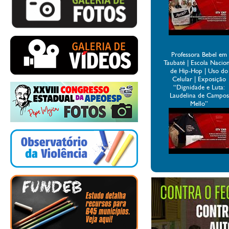
Professora Bebel em
Taubaté | Escola Nacio
de Hip-Hop | Uso do
Celular | Exposição
“Dignidade e Luta:
Laudelina de Campos
Mello”