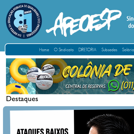
Home
O Sindicato
DIRETORIA
Subsedes
Salári
Destaques