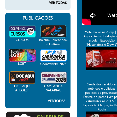
VER TODAS
PUBLICAÇÕES
Mobilização na Alesp |
importância do elogio 
CURSOS
Boletim Educacional
escola | Exposição
e Cultural
“Macunaíma é Duwid
LGBT
CARAVANA 2026
Saúde dos servidores
DOE AQUI
CAMPANHA
públicos e políticas
APEOESP
SALARIAL
públicas de prevenção
Defesa do passe livre p
VER TODAS
estudantes na ALESP 
Exposição Ocupação R
Rocha