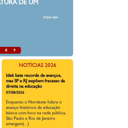
DESMO
Estamos fa
resoluções,
professore
classes, de
de cortes 
pública.
8
9
A epidemia de violência contra
professores no Brasil: 'Fui
ameaçada de morte pelo pai(...)
NOTÍCIAS 2026
23/07/2026
Mais de 65% dos professores
brasileiros dizem já ter sofrido
alguma forma de agressão na sala
de aula ou ambiente escolar, diz
pesquisa
Ideb bate recorde de avanços,
mas SP e RJ expõem fracasso da
direita na educação
07/08/2026