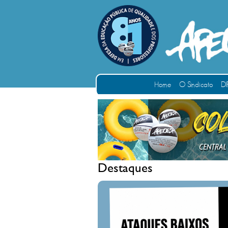
Home
O Sindicato
DI
Destaques
ATAQU