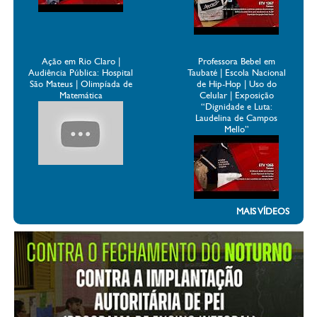
Ação em Rio Claro |
Professora Bebel em
Audiência Pública: Hospital
Taubaté | Escola Nacional
São Mateus | Olimpíada de
de Hip-Hop | Uso do
Matemática
Celular | Exposição
“Dignidade e Luta:
Laudelina de Campos
Mello”
MAIS VÍDEOS