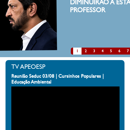
IRÃO A ESTATURA DE UM
SSOR
clique aqui
1
2
3
4
5
6
7
TV APEOESP
Reunião Seduc 03/08 | Cursinhos Populares |
Educação Ambiental