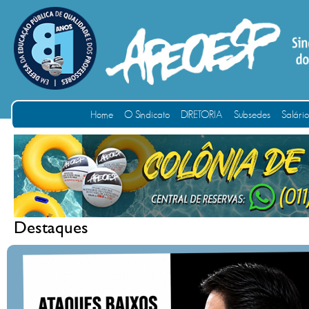
Home
O Sindicato
DIRETORIA
Subsedes
Salári
Destaques