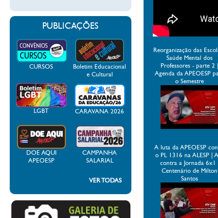
PUBLICAÇÕES
Reorganização das Escol
Saúde Mental dos
Professores - parte 2 
CURSOS
Boletim Educacional
Agenda da APEOESP p
e Cultural
o Semestre
LGBT
CARAVANA 2026
A luta da APEOESP con
DOE AQUI
CAMPANHA
o PL 1316 na ALESP | 
APEOESP
SALARIAL
contra a Jornada 6x1 
Centenário de Milton
Santos
VER TODAS