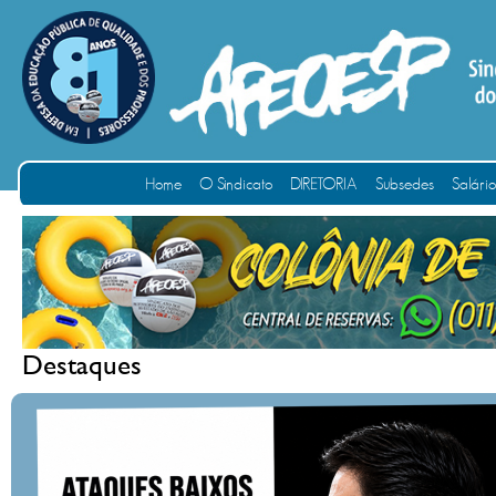
Home
O Sindicato
DIRETORIA
Subsedes
Salári
Destaques