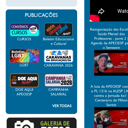
PUBLICAÇÕES
Reorganização das Escol
Saúde Mental dos
Professores - parte 2 
CURSOS
Boletim Educacional
Agenda da APEOESP p
e Cultural
o Semestre
LGBT
CARAVANA 2026
A luta da APEOESP con
DOE AQUI
CAMPANHA
o PL 1316 na ALESP | 
APEOESP
SALARIAL
contra a Jornada 6x1 
Centenário de Milton
Santos
VER TODAS