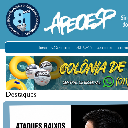
Home
O Sindicato
DIRETORIA
Subsedes
Salári
Destaques