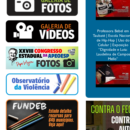
Professora Bebel em
Taubaté | Escola Nacio
de Hip-Hop | Uso do
Celular | Exposição
“Dignidade e Luta:
Laudelina de Campos
Mello”