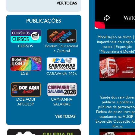
VER TODAS
PUBLICAÇÕES
Mobilização na Alesp |
importância do elogio 
CURSOS
Boletim Educacional
escola | Exposição
e Cultural
“Macunaíma é Duwid
LGBT
CARAVANA 2026
Saúde dos servidores
DOE AQUI
CAMPANHA
públicos e políticas
APEOESP
SALARIAL
públicas de prevenção
Defesa do passe livre p
VER TODAS
estudantes na ALESP 
Exposição Ocupação R
Rocha