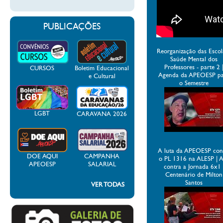
PUBLICAÇÕES
Reorganização das Escol
Saúde Mental dos
Professores - parte 2 
CURSOS
Boletim Educacional
Agenda da APEOESP p
e Cultural
o Semestre
LGBT
CARAVANA 2026
A luta da APEOESP con
DOE AQUI
CAMPANHA
o PL 1316 na ALESP | 
APEOESP
SALARIAL
contra a Jornada 6x1 
Centenário de Milton
Santos
VER TODAS