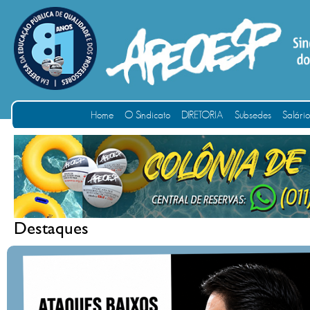
Home
O Sindicato
DIRETORIA
Subsedes
Salári
Destaques