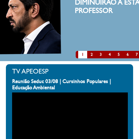
DIMINUIRÃO A EST
PROFESSOR
1
2
3
4
5
6
7
TV APEOESP
Reunião Seduc 03/08 | Cursinhos Populares |
Educação Ambiental