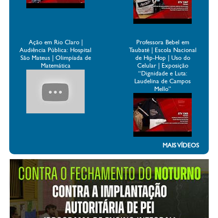
Ação em Rio Claro |
Professora Bebel em
Audiência Pública: Hospital
Taubaté | Escola Nacional
São Mateus | Olimpíada de
de Hip-Hop | Uso do
Matemática
Celular | Exposição
“Dignidade e Luta:
Laudelina de Campos
Mello”
MAIS VÍDEOS