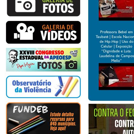
Professora Bebel em
Taubaté | Escola Nacio
de Hip-Hop | Uso do
Celular | Exposição
“Dignidade e Luta:
Laudelina de Campos
Mello”