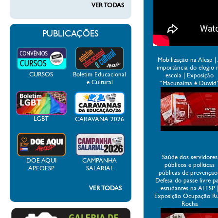
VER TODAS
PUBLICAÇÕES
Mobilização na Alesp |
importância do elogio 
CURSOS
Boletim Educacional
escola | Exposição
e Cultural
“Macunaíma é Duwid
LGBT
CARAVANA 2026
Saúde dos servidores
DOE AQUI
CAMPANHA
públicos e políticas
APEOESP
SALARIAL
públicas de prevenção
Defesa do passe livre p
VER TODAS
estudantes na ALESP 
Exposição Ocupação R
Rocha