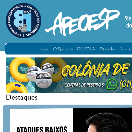
Home
O Sindicato
DIRETORIA
Subsedes
Salári
Destaques