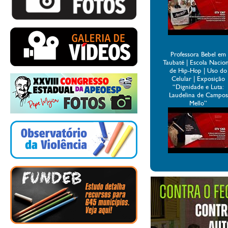
Professora Bebel em
Taubaté | Escola Nacio
de Hip-Hop | Uso do
Celular | Exposição
“Dignidade e Luta:
Laudelina de Campos
Mello”