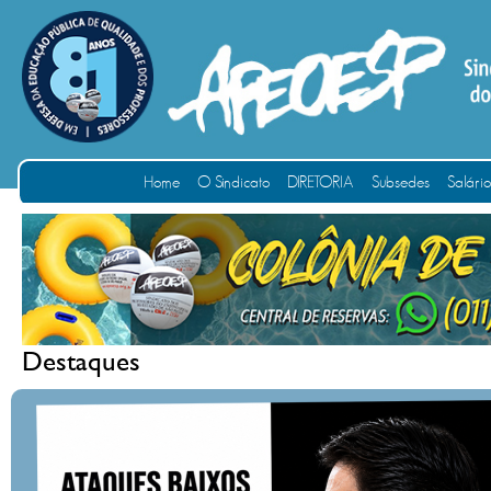
Home
O Sindicato
DIRETORIA
Subsedes
Salári
Destaques