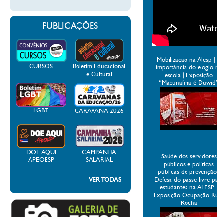
PUBLICAÇÕES
Mobilização na Alesp |
CURSOS
Boletim Educacional
importância do elogio 
e Cultural
escola | Exposição
“Macunaíma é Duwid
LGBT
CARAVANA 2026
DOE AQUI
CAMPANHA
Saúde dos servidores
APEOESP
SALARIAL
públicos e políticas
públicas de prevenção
VER TODAS
Defesa do passe livre p
estudantes na ALESP 
Exposição Ocupação R
Rocha