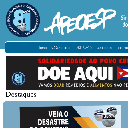
Home
O Sindicato
DIRETORIA
Subsedes
Salári
Destaques