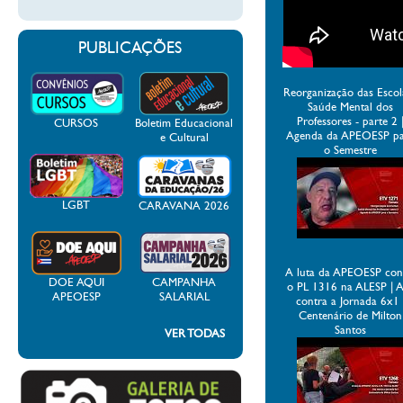
PUBLICAÇÕES
Reorganização das Escol
Saúde Mental dos
Professores - parte 2 
CURSOS
Boletim Educacional
Agenda da APEOESP p
e Cultural
o Semestre
LGBT
CARAVANA 2026
A luta da APEOESP con
DOE AQUI
CAMPANHA
o PL 1316 na ALESP | 
APEOESP
SALARIAL
contra a Jornada 6x1 
Centenário de Milton
Santos
VER TODAS