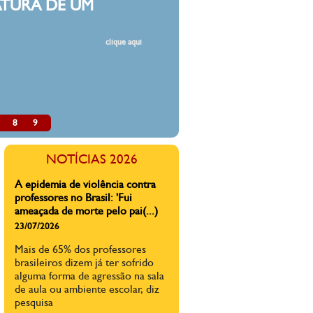
AR A ESCOLA PÚBLICA
e assédio, de autoritarismo, de exclusão, de
arias e leis feitas para punir e demitir professoras e
tamos cansados de desrespeito, de fechamento de
ixamento da qualidade do ensino, de militarização,
rbas, de privatização, de desmonte da escola
clique aqui
8
9
NOTÍCIAS 2026
A direita faz mal à educação do
país
03/07/2026
A direita não abre mão de
projetos inócuos e nocivos
quando o tema é educação e
direitos de crianças e
adolescentes.
A epidemia de violência contra