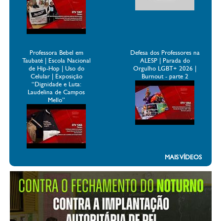
Professora Bebel em
Defesa dos Professores na
Taubaté | Escola Nacional
ALESP | Parada do
de Hip-Hop | Uso do
Orgulho LGBT+ 2026 |
Celular | Exposição
Burnout - parte 2
“Dignidade e Luta:
Laudelina de Campos
Mello”
MAIS VÍDEOS