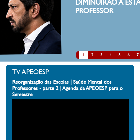
DESMONT
Estamos fartos d
resoluções, port
professores. Es
classes, de reba
de cortes de ve
pública.
1
2
3
4
5
6
7
TV APEOESP
Reorganização das Escolas | Saúde Mental dos
Professores - parte 2 | Agenda da APEOESP para o
Semestre