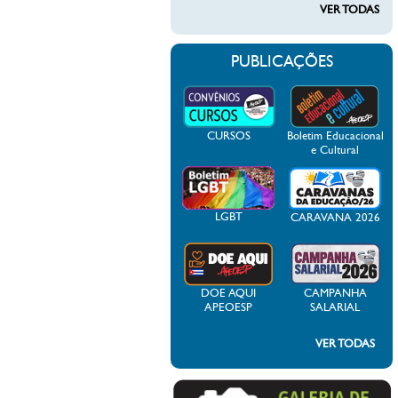
VER TODAS
PUBLICAÇÕES
CURSOS
Boletim Educacional
e Cultural
LGBT
CARAVANA 2026
DOE AQUI
CAMPANHA
APEOESP
SALARIAL
VER TODAS