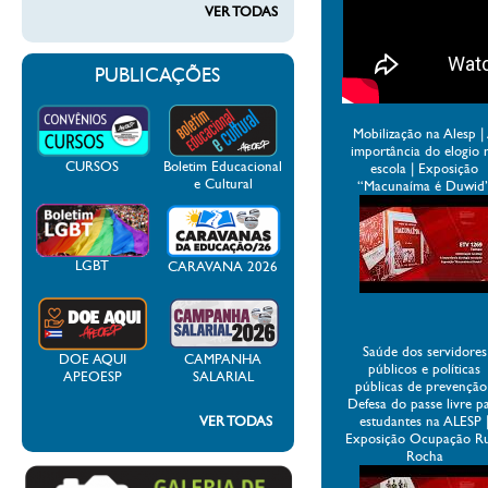
VER TODAS
PUBLICAÇÕES
Mobilização na Alesp |
importância do elogio 
CURSOS
Boletim Educacional
escola | Exposição
e Cultural
“Macunaíma é Duwid
LGBT
CARAVANA 2026
Saúde dos servidores
DOE AQUI
CAMPANHA
públicos e políticas
APEOESP
SALARIAL
públicas de prevenção
Defesa do passe livre p
VER TODAS
estudantes na ALESP 
Exposição Ocupação R
Rocha