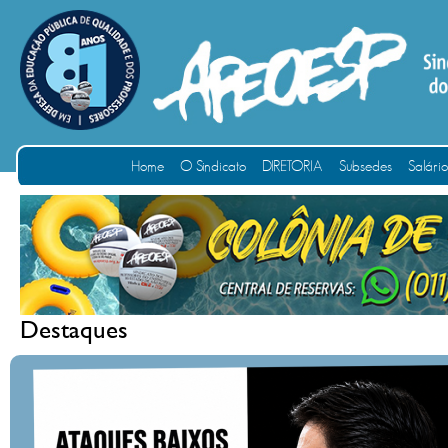
Home
O Sindicato
DIRETORIA
Subsedes
Salári
Destaques