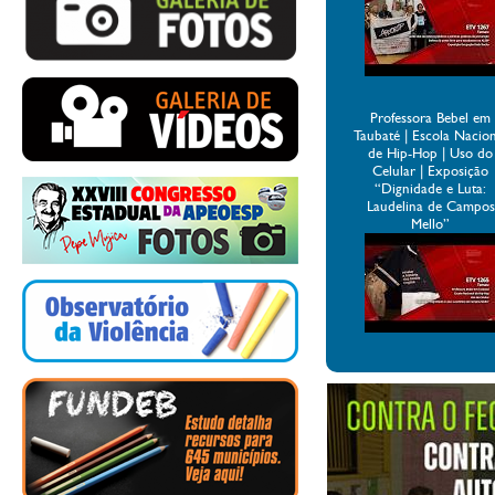
Professora Bebel em
Taubaté | Escola Nacio
de Hip-Hop | Uso do
Celular | Exposição
“Dignidade e Luta:
Laudelina de Campos
Mello”