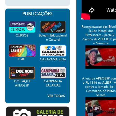
PUBLICAÇÕES
Reorganização das Escol
Saúde Mental dos
Professores - parte 2 
CURSOS
Boletim Educacional
Agenda da APEOESP p
e Cultural
o Semestre
LGBT
CARAVANA 2026
A luta da APEOESP con
DOE AQUI
CAMPANHA
o PL 1316 na ALESP | 
APEOESP
SALARIAL
contra a Jornada 6x1 
Centenário de Milton
Santos
VER TODAS