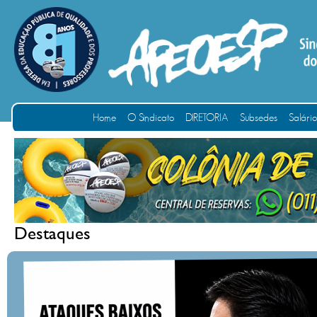
Home
O Sindicato
DIRETORIA
Subsedes
Salári
Destaques