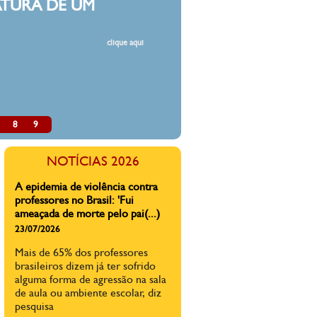
A direita faz mal à educação do
8
9
país
03/07/2026
NOTÍCIAS 2026
A direita não abre mão de
projetos inócuos e nocivos
quando o tema é educação e
direitos de crianças e
adolescentes.
A epidemia de violência contra
professores no Brasil: 'Fui
ameaçada de morte pelo pai(...)
23/07/2026
Mais de 65% dos professores