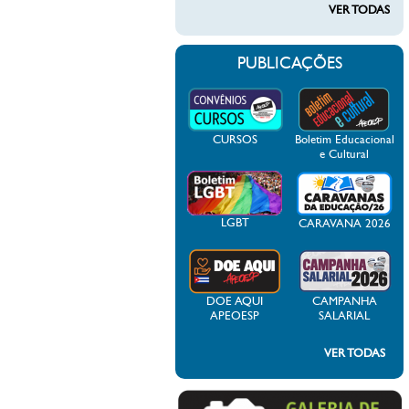
VER TODAS
PUBLICAÇÕES
CURSOS
Boletim Educacional
e Cultural
LGBT
CARAVANA 2026
DOE AQUI
CAMPANHA
APEOESP
SALARIAL
VER TODAS