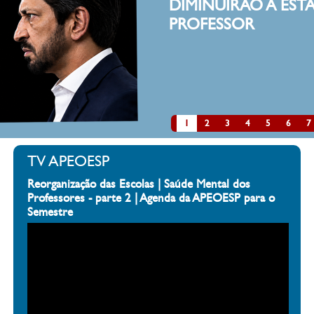
DIMINUIRÃO A ESTATURA DE UM
PROFESSOR
clique aqui
1
2
3
4
5
6
7
TV APEOESP
Reorganização das Escolas | Saúde Mental dos
Professores - parte 2 | Agenda da APEOESP para o
Semestre