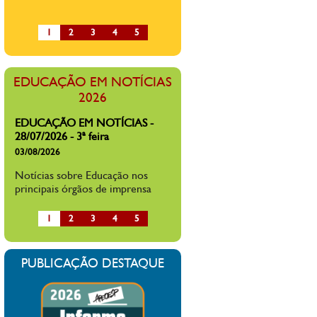
brasileiros dizem já ter sofrido
alguma forma de agressão na sala
1
2
3
4
5
de aula ou ambiente escolar, diz
pesquisa
EDUCAÇÃO EM NOTÍCIAS -
EDUCAÇÃO EM NOTÍCIAS
27/07/2026 - 2ª feira
2026
27/07/2026
Notícias sobre Educação nos
principais órgãos de imprensa
EDUCAÇÃO EM NOTÍCIAS -
28/07/2026 - 3ª feira
03/08/2026
Notícias sobre Educação nos
principais órgãos de imprensa
1
2
3
4
5
PUBLICAÇÃO DESTAQUE