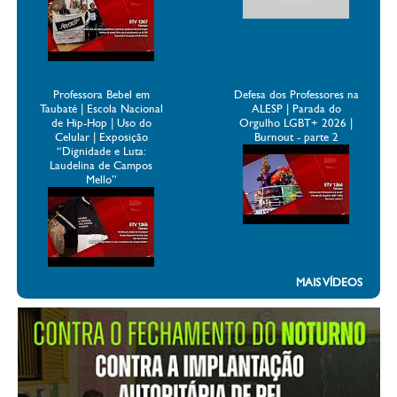
Professora Bebel em
Defesa dos Professores na
Taubaté | Escola Nacional
ALESP | Parada do
de Hip-Hop | Uso do
Orgulho LGBT+ 2026 |
Celular | Exposição
Burnout - parte 2
“Dignidade e Luta:
Laudelina de Campos
Mello”
MAIS VÍDEOS