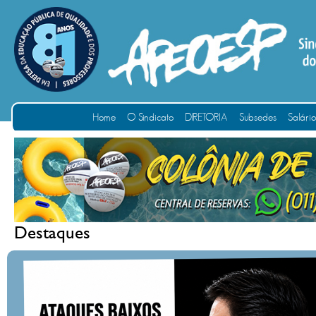
Home
O Sindicato
DIRETORIA
Subsedes
Salári
Destaques