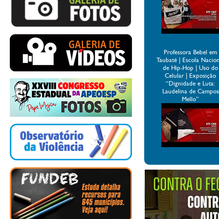
Professora Bebel em
Taubaté | Escola Nacio
de Hip-Hop | Uso do
Celular | Exposição
“Dignidade e Luta:
Laudelina de Campos
Mello”