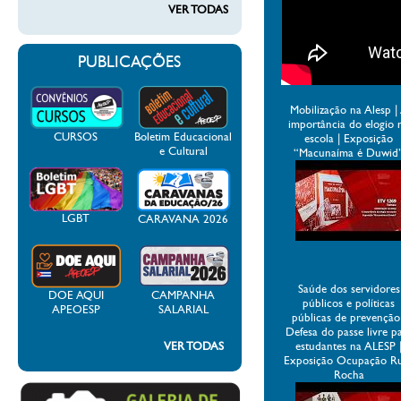
VER TODAS
PUBLICAÇÕES
Mobilização na Alesp |
importância do elogio 
CURSOS
Boletim Educacional
escola | Exposição
e Cultural
“Macunaíma é Duwid
LGBT
CARAVANA 2026
Saúde dos servidores
DOE AQUI
CAMPANHA
públicos e políticas
APEOESP
SALARIAL
públicas de prevenção
Defesa do passe livre p
VER TODAS
estudantes na ALESP 
Exposição Ocupação R
Rocha