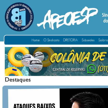
Home
O Sindicato
DIRETORIA
Subsedes
Salári
Destaques