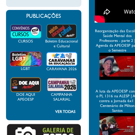
PUBLICAÇÕES
Reorganização das Escol
Saúde Mental dos
Professores - parte 2 
CURSOS
Boletim Educacional
Agenda da APEOESP p
e Cultural
o Semestre
LGBT
CARAVANA 2026
A luta da APEOESP con
DOE AQUI
CAMPANHA
o PL 1316 na ALESP | 
APEOESP
SALARIAL
contra a Jornada 6x1 
Centenário de Milton
Santos
VER TODAS