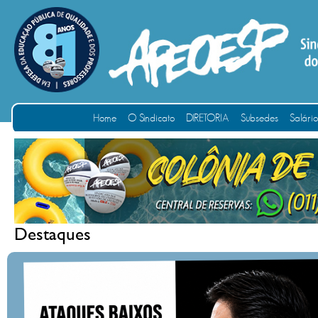
Home
O Sindicato
DIRETORIA
Subsedes
Salári
Destaques