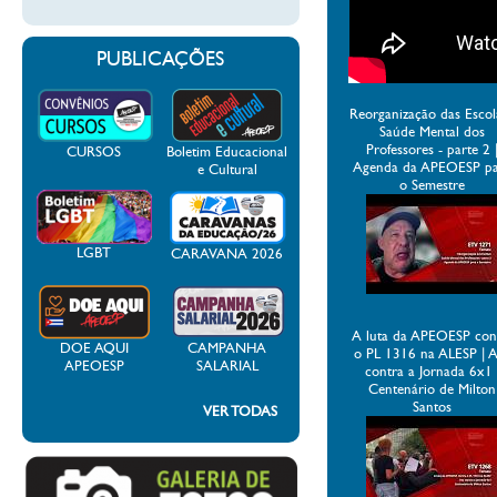
PUBLICAÇÕES
Reorganização das Escol
Saúde Mental dos
Professores - parte 2 
CURSOS
Boletim Educacional
Agenda da APEOESP p
e Cultural
o Semestre
LGBT
CARAVANA 2026
A luta da APEOESP con
DOE AQUI
CAMPANHA
o PL 1316 na ALESP | 
APEOESP
SALARIAL
contra a Jornada 6x1 
Centenário de Milton
Santos
VER TODAS