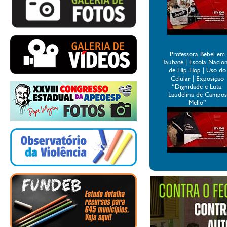
Professora Bebel em
Taubaté | Escola Nacio
de Hip-Hop | Uso do
Celular | Exposição
“Dignidade e Luta:
Laudelina de Campos
Mello”