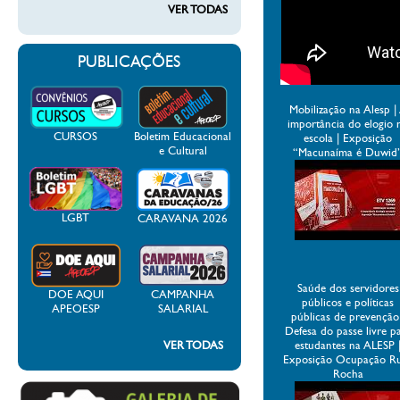
VER TODAS
PUBLICAÇÕES
Mobilização na Alesp |
importância do elogio 
CURSOS
Boletim Educacional
escola | Exposição
e Cultural
“Macunaíma é Duwid
LGBT
CARAVANA 2026
Saúde dos servidores
DOE AQUI
CAMPANHA
públicos e políticas
APEOESP
SALARIAL
públicas de prevenção
Defesa do passe livre p
VER TODAS
estudantes na ALESP 
Exposição Ocupação R
Rocha