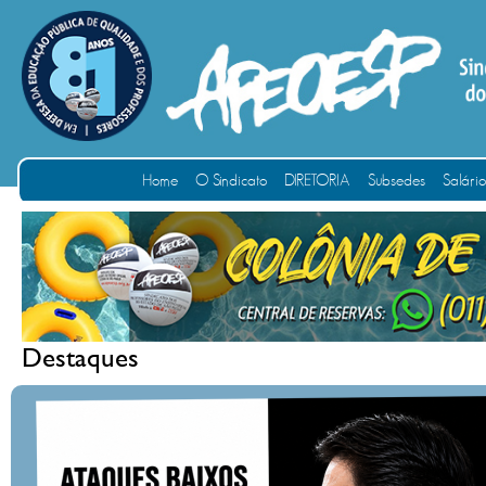
Home
O Sindicato
DIRETORIA
Subsedes
Salári
Destaques