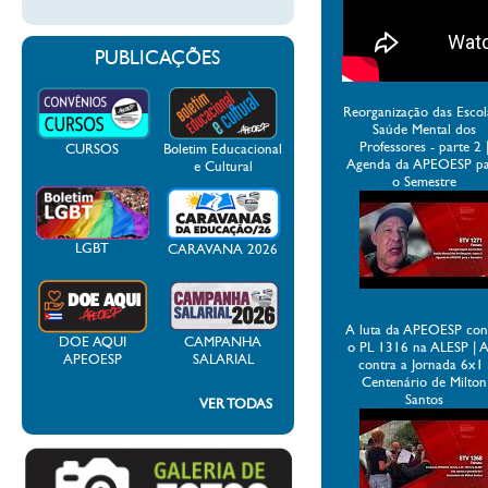
PUBLICAÇÕES
Reorganização das Escol
Saúde Mental dos
Professores - parte 2 
CURSOS
Boletim Educacional
Agenda da APEOESP p
e Cultural
o Semestre
LGBT
CARAVANA 2026
A luta da APEOESP con
DOE AQUI
CAMPANHA
o PL 1316 na ALESP | 
APEOESP
SALARIAL
contra a Jornada 6x1 
Centenário de Milton
Santos
VER TODAS