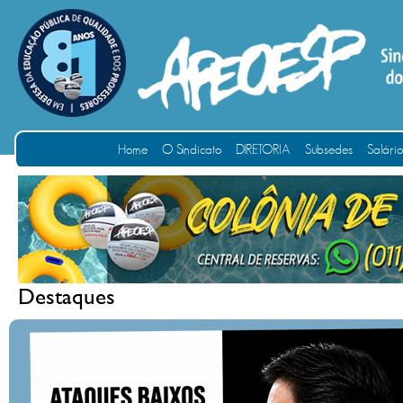
Home
O Sindicato
DIRETORIA
Subsedes
Salári
Destaques