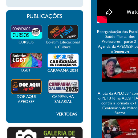
PUBLICAÇÕES
Reorganização das Escol
Saúde Mental dos
Professores - parte 2 
CURSOS
Boletim Educacional
Agenda da APEOESP p
e Cultural
o Semestre
LGBT
CARAVANA 2026
A luta da APEOESP con
DOE AQUI
CAMPANHA
o PL 1316 na ALESP | 
APEOESP
SALARIAL
contra a Jornada 6x1 
Centenário de Milton
Santos
VER TODAS