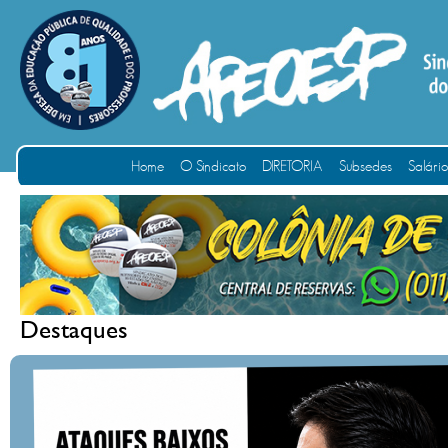
Home
O Sindicato
DIRETORIA
Subsedes
Salári
Destaques