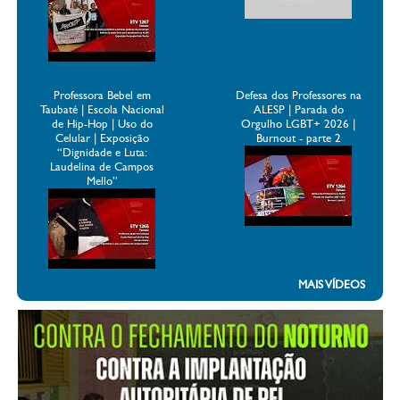
Professora Bebel em
Defesa dos Professores na
Taubaté | Escola Nacional
ALESP | Parada do
de Hip-Hop | Uso do
Orgulho LGBT+ 2026 |
Celular | Exposição
Burnout - parte 2
“Dignidade e Luta:
Laudelina de Campos
Mello”
MAIS VÍDEOS