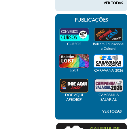
VER TODAS
PUBLICAÇÕES
CURSOS
Boletim Educacional
e Cultural
LGBT
CARAVANA 2026
DOE AQUI
CAMPANHA
APEOESP
SALARIAL
VER TODAS