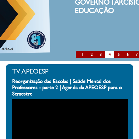
GOVERNO TARCÍSIO
EDUCAÇÃO
1
2
3
4
5
6
7
TV APEOESP
Reorganização das Escolas | Saúde Mental dos
Professores - parte 2 | Agenda da APEOESP para o
Semestre