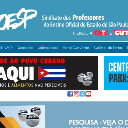
FILIADO À
E
RETORIA
Subsedes
Salário Base
Portal Convênios
Colônia de Férias
PESQUISA - VEJA O