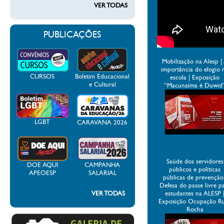
VER TODAS
PUBLICAÇÕES
Mobilização na Alesp |
importância do elogio 
CURSOS
Boletim Educacional
escola | Exposição
e Cultural
“Macunaíma é Duwid
LGBT
CARAVANA 2026
Saúde dos servidores
DOE AQUI
CAMPANHA
públicos e políticas
APEOESP
SALARIAL
públicas de prevenção
Defesa do passe livre p
VER TODAS
estudantes na ALESP 
Exposição Ocupação R
Rocha