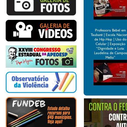
Professora Bebel em
Taubaté | Escola Nacio
de Hip-Hop | Uso do
Celular | Exposição
“Dignidade e Luta:
Laudelina de Campos
Mello”