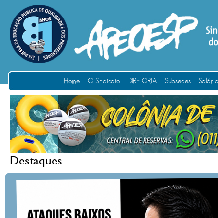
Home
O Sindicato
DIRETORIA
Subsedes
Salári
Destaques