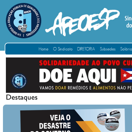
Home
O Sindicato
DIRETORIA
Subsedes
Salári
Destaques