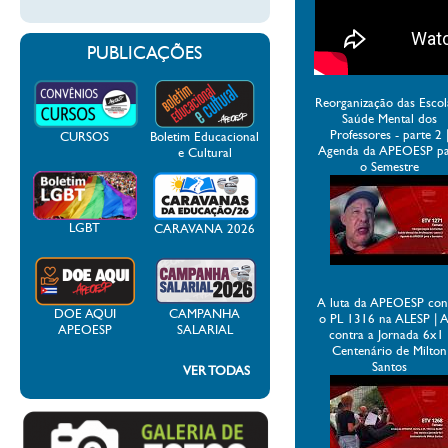
PUBLICAÇÕES
Reorganização das Escol
Saúde Mental dos
Professores - parte 2 
CURSOS
Boletim Educacional
Agenda da APEOESP p
e Cultural
o Semestre
LGBT
CARAVANA 2026
A luta da APEOESP con
DOE AQUI
CAMPANHA
o PL 1316 na ALESP | 
APEOESP
SALARIAL
contra a Jornada 6x1 
Centenário de Milton
Santos
VER TODAS