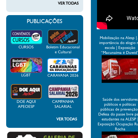
VER TODAS
PUBLICAÇÕES
Mobilização na Alesp |
importância do elogio 
CURSOS
Boletim Educacional
escola | Exposição
e Cultural
“Macunaíma é Duwid
LGBT
CARAVANA 2026
Saúde dos servidores
DOE AQUI
CAMPANHA
públicos e políticas
APEOESP
SALARIAL
públicas de prevenção
Defesa do passe livre p
VER TODAS
estudantes na ALESP 
Exposição Ocupação R
Rocha