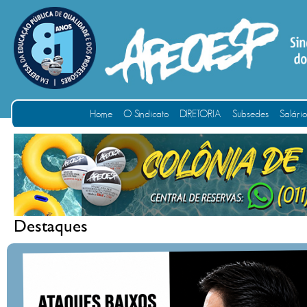
Home
O Sindicato
DIRETORIA
Subsedes
Salári
Destaques