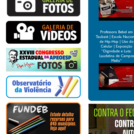
Professora Bebel em
Taubaté | Escola Nacio
de Hip-Hop | Uso do
Celular | Exposição
“Dignidade e Luta:
Laudelina de Campos
Mello”