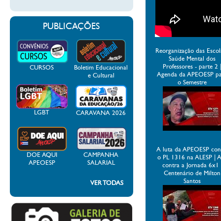
PUBLICAÇÕES
Reorganização das Escol
Saúde Mental dos
Professores - parte 2 
CURSOS
Boletim Educacional
Agenda da APEOESP p
e Cultural
o Semestre
LGBT
CARAVANA 2026
A luta da APEOESP con
DOE AQUI
CAMPANHA
o PL 1316 na ALESP | 
APEOESP
SALARIAL
contra a Jornada 6x1 
Centenário de Milton
Santos
VER TODAS