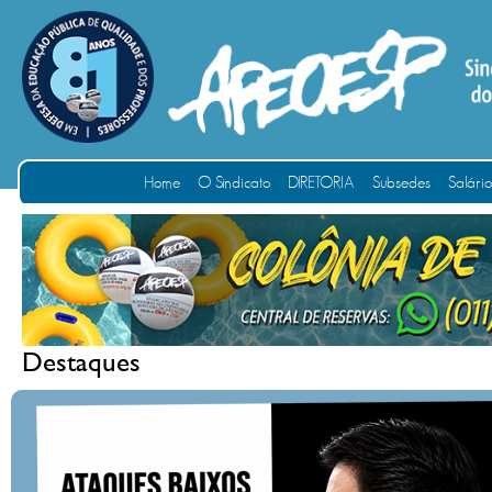
Home
O Sindicato
DIRETORIA
Subsedes
Salári
Destaques