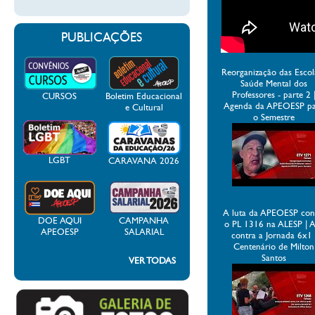
PUBLICAÇÕES
Reorganização das Escol
Saúde Mental dos
Professores - parte 2 
CURSOS
Boletim Educacional
Agenda da APEOESP p
e Cultural
o Semestre
LGBT
CARAVANA 2026
A luta da APEOESP con
DOE AQUI
CAMPANHA
o PL 1316 na ALESP | 
APEOESP
SALARIAL
contra a Jornada 6x1 
Centenário de Milton
Santos
VER TODAS