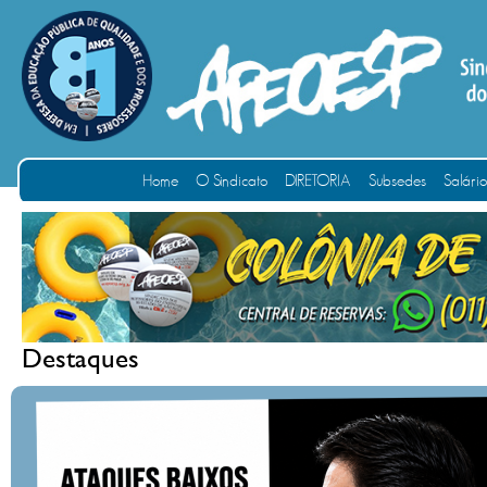
Home
O Sindicato
DIRETORIA
Subsedes
Salári
Destaques