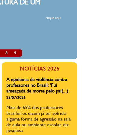
DESM
Estamos 
resoluçõe
professo
classes,
de corte
pública.
8
9
A direita faz mal à educação do
país
NOTÍCIAS 2026
03/07/2026
A direita não abre mão de
projetos inócuos e nocivos
quando o tema é educação e
direitos de crianças e
adolescentes.
A epidemia de violência contra
professores no Brasil: 'Fui
ameaçada de morte pelo pai(...)
23/07/2026