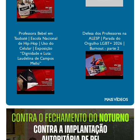
Professora Bebel em
Defesa dos Professores na
Taubaté | Escola Nacional
ALESP | Parada do
de Hip-Hop | Uso do
Orgulho LGBT+ 2026 |
Celular | Exposição
Burnout - parte 2
“Dignidade e Luta:
Laudelina de Campos
Mello”
MAIS VÍDEOS