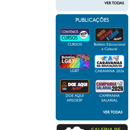
VER TODAS
PUBLICAÇÕES
CURSOS
Boletim Educacional
e Cultural
LGBT
CARAVANA 2026
DOE AQUI
CAMPANHA
APEOESP
SALARIAL
VER TODAS