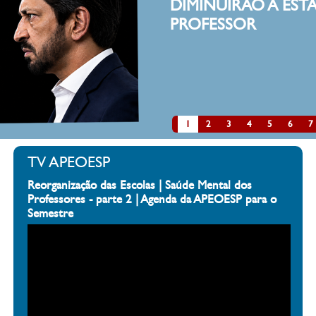
UIRÃO A ESTATURA DE UM
ESSOR
clique aqui
1
2
3
4
5
6
7
TV APEOESP
Reorganização das Escolas | Saúde Mental dos
Professores - parte 2 | Agenda da APEOESP para o
Semestre