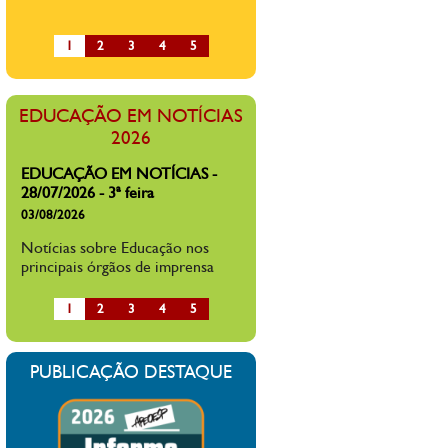
Mais de 65% dos professores
brasileiros dizem já ter sofrido
1
2
3
4
5
alguma forma de agressão na sala
de aula ou ambiente escolar, diz
pesquisa
EDUCAÇÃO EM NOTÍCIAS
EDUCAÇÃO EM NOTÍCIAS -
2026
27/07/2026 - 2ª feira
27/07/2026
Notícias sobre Educação nos
principais órgãos de imprensa
EDUCAÇÃO EM NOTÍCIAS -
28/07/2026 - 3ª feira
03/08/2026
Notícias sobre Educação nos
1
2
3
4
5
principais órgãos de imprensa
PUBLICAÇÃO DESTAQUE