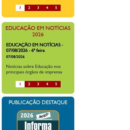
avanço histórico da educação
1
2
3
4
5
básica com foco na rede pública,
São Paulo e Rio de Janeiro
amargam(...)
EDUCAÇÃO EM NOTÍCIAS -
EDUCAÇÃO EM NOTÍCIAS
06/08/2026 - 5ª feira
2026
07/08/2026
Notícias sobre Educação nos
principais órgãos de imprensa
EDUCAÇÃO EM NOTÍCIAS -
07/08/2026 - 6ª feira
07/08/2026
Notícias sobre Educação nos
1
2
3
4
5
principais órgãos de imprensa
PUBLICAÇÃO DESTAQUE