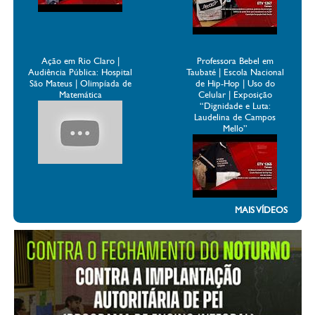
Ação em Rio Claro |
Professora Bebel em
Audiência Pública: Hospital
Taubaté | Escola Nacional
São Mateus | Olimpíada de
de Hip-Hop | Uso do
Matemática
Celular | Exposição
“Dignidade e Luta:
Laudelina de Campos
Mello”
MAIS VÍDEOS