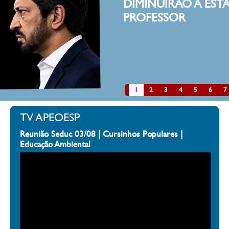
DIMINUIRÃO A ESTATURA DE UM
PROFESSOR
clique aqui
1
2
3
4
5
6
7
TV APEOESP
Reunião Seduc 03/08 | Cursinhos Populares |
Educação Ambiental