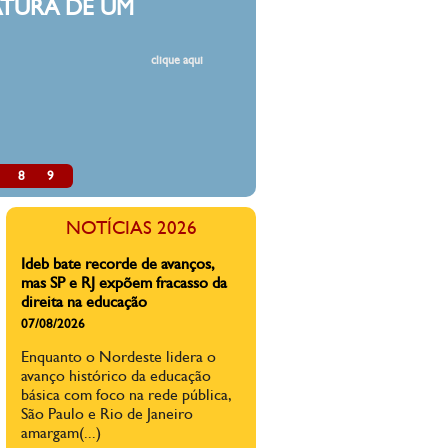
A epidemia de violência contra
8
9
professores no Brasil: 'Fui
ameaçada de morte pelo pai(...)
23/07/2026
NOTÍCIAS 2026
Mais de 65% dos professores
brasileiros dizem já ter sofrido
alguma forma de agressão na sala
de aula ou ambiente escolar, diz
pesquisa
Ideb bate recorde de avanços,
mas SP e RJ expõem fracasso da
direita na educação
07/08/2026
Enquanto o Nordeste lidera o