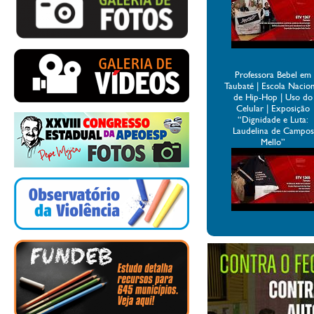
Professora Bebel em
Taubaté | Escola Nacio
de Hip-Hop | Uso do
Celular | Exposição
“Dignidade e Luta:
Laudelina de Campos
Mello”