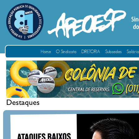
Home
O Sindicato
DIRETORIA
Subsedes
Salári
Destaques