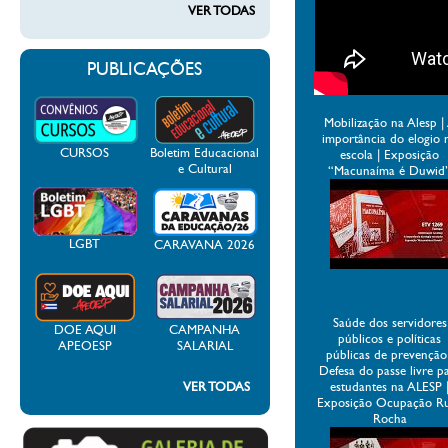
VER TODAS
PUBLICAÇÕES
Mobilização na Alesp |
importância do elogio 
CURSOS
Boletim Educacional
escola | Exposição
e Cultural
“Macunaíma é Duwid
LGBT
CARAVANA 2026
Saúde dos servidores
DOE AQUI
CAMPANHA
públicos e políticas
APEOESP
SALARIAL
públicas de prevenção
Defesa do passe livre p
VER TODAS
estudantes na ALESP 
Exposição Ocupação R
Rocha