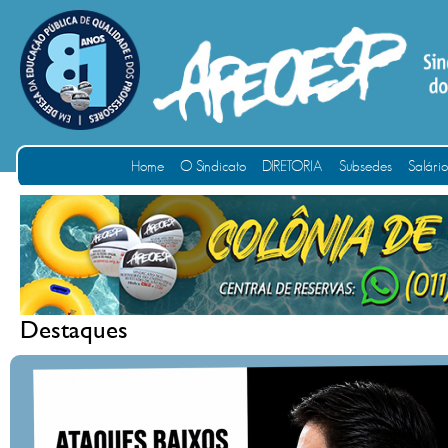
Home
O Sindicato
DIRETORIA
Subsedes
Salári
Destaques