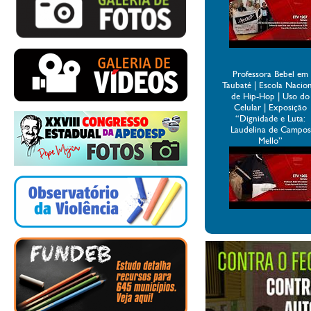
Professora Bebel em
Taubaté | Escola Nacio
de Hip-Hop | Uso do
Celular | Exposição
“Dignidade e Luta:
Laudelina de Campos
Mello”