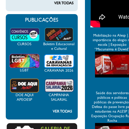
VER TODAS
PUBLICAÇÕES
Mobilização na Alesp |
importância do elogio 
CURSOS
Boletim Educacional
escola | Exposição
e Cultural
“Macunaíma é Duwid
LGBT
CARAVANA 2026
Saúde dos servidores
DOE AQUI
CAMPANHA
públicos e políticas
APEOESP
SALARIAL
públicas de prevenção
Defesa do passe livre p
VER TODAS
estudantes na ALESP 
Exposição Ocupação R
Rocha