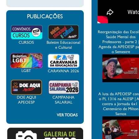
PUBLICAÇÕES
Reorganização das Escol
Saúde Mental dos
Professores - parte 2 
CURSOS
Boletim Educacional
Agenda da APEOESP p
e Cultural
o Semestre
LGBT
CARAVANA 2026
A luta da APEOESP con
DOE AQUI
CAMPANHA
o PL 1316 na ALESP | 
APEOESP
SALARIAL
contra a Jornada 6x1 
Centenário de Milton
Santos
VER TODAS