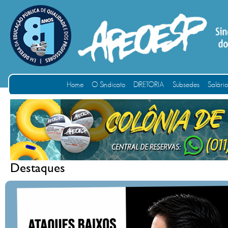
Home
O Sindicato
DIRETORIA
Subsedes
Salári
Destaques