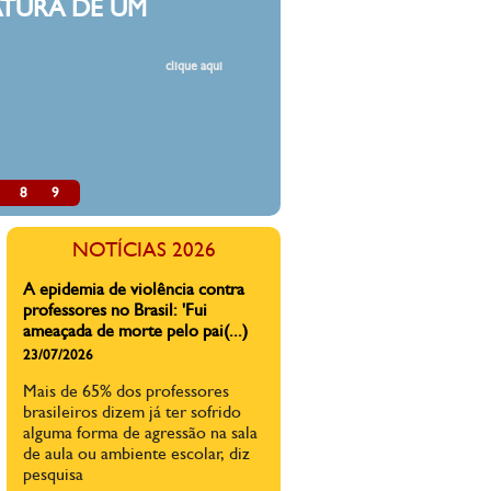
DESMONTAR
Estamos fartos de ass
resoluções, portarias 
professores. Estamos
classes, de rebaixame
de cortes de verbas,
pública.
8
9
A direita faz mal à educação do
país
NOTÍCIAS 2026
03/07/2026
A direita não abre mão de
projetos inócuos e nocivos
quando o tema é educação e
direitos de crianças e
adolescentes.
A epidemia de violência contra
professores no Brasil: 'Fui
ameaçada de morte pelo pai(...)
23/07/2026