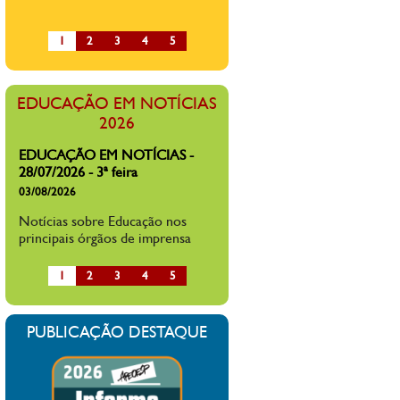
Mais de 65% dos professores
brasileiros dizem já ter sofrido
1
2
3
4
5
alguma forma de agressão na sala
de aula ou ambiente escolar, diz
pesquisa
EDUCAÇÃO EM NOTÍCIAS
EDUCAÇÃO EM NOTÍCIAS -
2026
27/07/2026 - 2ª feira
27/07/2026
Notícias sobre Educação nos
principais órgãos de imprensa
EDUCAÇÃO EM NOTÍCIAS -
28/07/2026 - 3ª feira
03/08/2026
1
2
3
4
5
Notícias sobre Educação nos
principais órgãos de imprensa
PUBLICAÇÃO DESTAQUE