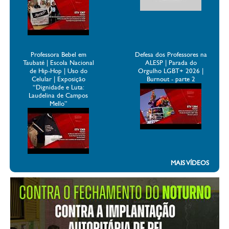
Professora Bebel em
Defesa dos Professores na
Taubaté | Escola Nacional
ALESP | Parada do
de Hip-Hop | Uso do
Orgulho LGBT+ 2026 |
Celular | Exposição
Burnout - parte 2
“Dignidade e Luta:
Laudelina de Campos
Mello”
MAIS VÍDEOS