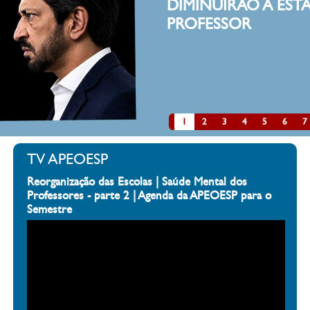
A ESTATURA DE UM
clique aqui
1
2
3
4
5
6
7
TV APEOESP
Reorganização das Escolas | Saúde Mental dos
Professores - parte 2 | Agenda da APEOESP para o
Semestre