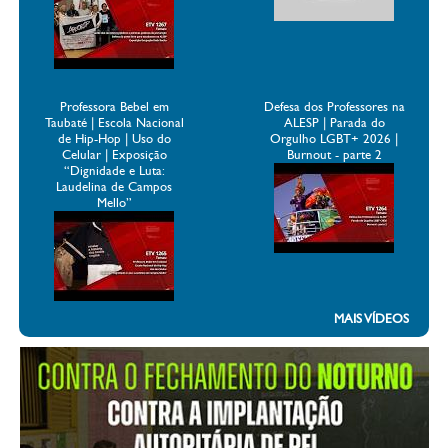
Professora Bebel em
Defesa dos Professores na
Taubaté | Escola Nacional
ALESP | Parada do
de Hip-Hop | Uso do
Orgulho LGBT+ 2026 |
Celular | Exposição
Burnout - parte 2
“Dignidade e Luta:
Laudelina de Campos
Mello”
MAIS VÍDEOS