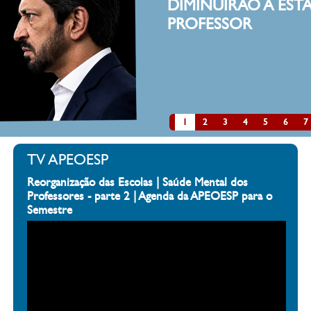
IRÃO A ESTATURA DE UM
SOR
clique aqui
1
2
3
4
5
6
7
TV APEOESP
Reorganização das Escolas | Saúde Mental dos
Professores - parte 2 | Agenda da APEOESP para o
Semestre