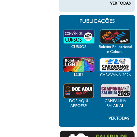
VER TODAS
PUBLICAÇÕES
CURSOS
Boletim Educacional
e Cultural
LGBT
CARAVANA 2026
DOE AQUI
CAMPANHA
APEOESP
SALARIAL
VER TODAS