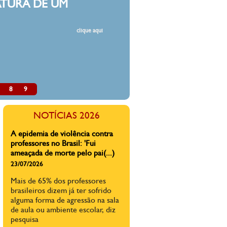
DESMO
Estamos fart
resoluções, 
professores
classes, de 
de cortes d
pública.
8
9
A direita faz mal à educação do
país
NOTÍCIAS 2026
03/07/2026
A direita não abre mão de
projetos inócuos e nocivos
quando o tema é educação e
direitos de crianças e
adolescentes.
A epidemia de violência contra
professores no Brasil: 'Fui
ameaçada de morte pelo pai(...)
23/07/2026