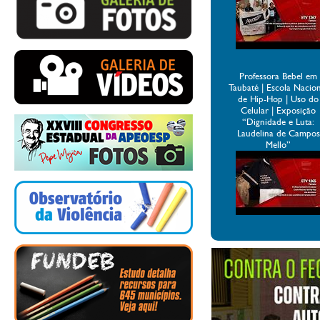
Professora Bebel em
Taubaté | Escola Nacio
de Hip-Hop | Uso do
Celular | Exposição
“Dignidade e Luta:
Laudelina de Campos
Mello”