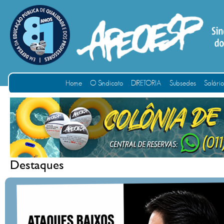
Home
O Sindicato
DIRETORIA
Subsedes
Salári
Destaques