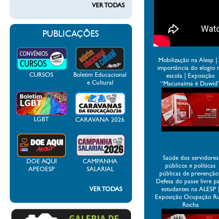
VER TODAS
PUBLICAÇÕES
Mobilização na Alesp |
importância do elogio 
CURSOS
Boletim Educacional
escola | Exposição
e Cultural
“Macunaíma é Duwid
LGBT
CARAVANA 2026
Saúde dos servidores
DOE AQUI
CAMPANHA
públicos e políticas
APEOESP
SALARIAL
públicas de prevenção
Defesa do passe livre p
VER TODAS
estudantes na ALESP 
Exposição Ocupação R
Rocha