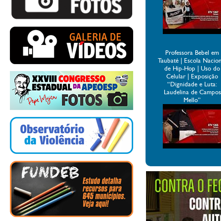
Professora Bebel em
Taubaté | Escola Nacio
de Hip-Hop | Uso do
Celular | Exposição
“Dignidade e Luta:
Laudelina de Campos
Mello”