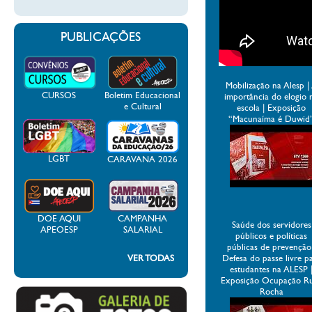
PUBLICAÇÕES
Mobilização na Alesp |
CURSOS
Boletim Educacional
importância do elogio 
e Cultural
escola | Exposição
“Macunaíma é Duwid
LGBT
CARAVANA 2026
DOE AQUI
CAMPANHA
Saúde dos servidores
APEOESP
SALARIAL
públicos e políticas
públicas de prevenção
VER TODAS
Defesa do passe livre p
estudantes na ALESP 
Exposição Ocupação R
Rocha