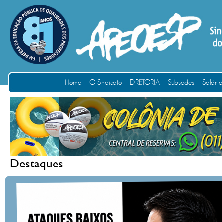
Home
O Sindicato
DIRETORIA
Subsedes
Salári
Destaques