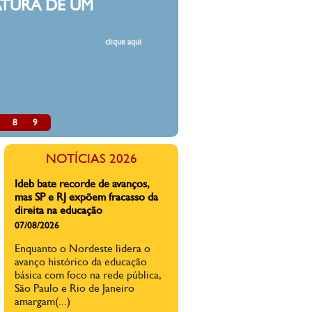
DESMON
Estamos fartos
resoluções, por
professores. 
classes, de re
de cortes de v
pública.
8
9
A epidemia de violência contra
professores no Brasil: 'Fui
ameaçada de morte pelo pai(...)
NOTÍCIAS 2026
23/07/2026
Mais de 65% dos professores
brasileiros dizem já ter sofrido
alguma forma de agressão na sala
de aula ou ambiente escolar, diz
pesquisa
Ideb bate recorde de avanços,
mas SP e RJ expõem fracasso da
direita na educação
07/08/2026